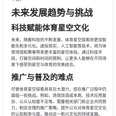
未来发展趋势与挑战
科技赋能体育星空文化
未来，随着科技的不断发展，体育星空探索将更加智
能化和多元化。虚拟现实、人工智能等技术，将为体
育场馆和赛事带来更丰富的星空体验。通过科技手
段，打破空间和时间的限制，让更多人能够在不同场
景下感受到星空与体育的完美结合。
推广与普及的难点
尽管体育星空探索具有巨大潜力，但在推广过程中仍
面临一些挑战。例如，场馆改造成本高、技术应用复
杂、公众认知度不足等。需要相关部门和企业共同努
力，制定合理的推广策略，提升公众对体育星空文化
的认知和参与度，推动这一新兴文化的持续发展。