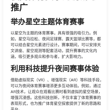
推广
举办星空主题体育赛事
以星空为主题的体育赛事，具有很强的吸引力。例
如，星空马拉松、夜间足球赛、露天篮球比赛等，都
可以结合星空元素进行设计。赛事期间，可以安排天
文讲座、星空观测等配套活动，提升赛事的文化内
涵，吸引更多观众和参与者，扩大影响力。
利用科技提升夜间赛事体验
借助虚拟现实（VR）、增强现实（AR）等科技手段，
可以为夜间体育赛事增添更多互动体验。例如，通过
AR技术，让观众在观看比赛时看到虚拟的星空场景，
增强沉浸感。这些科技创新，不仅丰富了体育赛事的
表现形式，也为推广体育星空探索提供了新的思路和
平台。