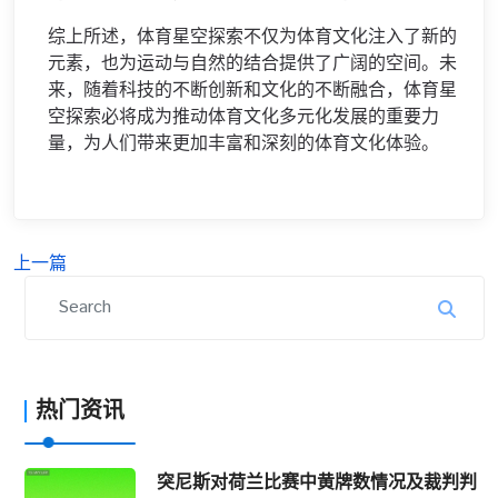
综上所述，体育星空探索不仅为体育文化注入了新的
元素，也为运动与自然的结合提供了广阔的空间。未
来，随着科技的不断创新和文化的不断融合，体育星
空探索必将成为推动体育文化多元化发展的重要力
量，为人们带来更加丰富和深刻的体育文化体验。
上一篇
热门资讯
突尼斯对荷兰比赛中黄牌数情况及裁判判