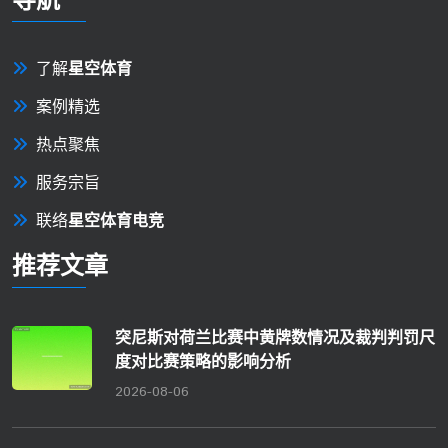
了解
星空体育
案例精选
热点聚焦
服务宗旨
联络
星空体育电竞
推荐文章
突尼斯对荷兰比赛中黄牌数情况及裁判判罚尺
度对比赛策略的影响分析
2026-08-06