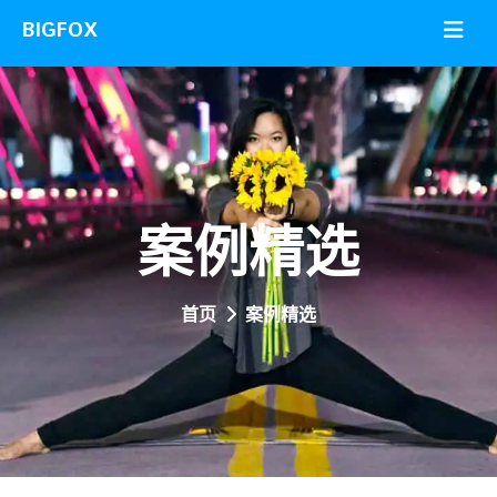
案例精选
首页
案例精选