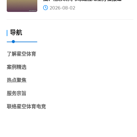
2026-08-02
导航
了解
星空体育
案例精选
热点聚焦
服务宗旨
联络
星空体育电竞