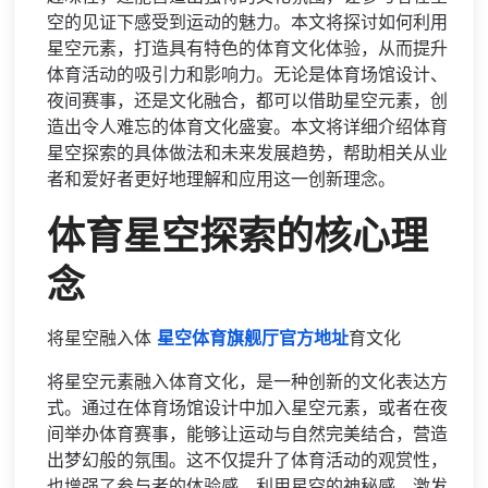
空的见证下感受到运动的魅力。本文将探讨如何利用
星空元素，打造具有特色的体育文化体验，从而提升
体育活动的吸引力和影响力。无论是体育场馆设计、
夜间赛事，还是文化融合，都可以借助星空元素，创
造出令人难忘的体育文化盛宴。本文将详细介绍体育
星空探索的具体做法和未来发展趋势，帮助相关从业
者和爱好者更好地理解和应用这一创新理念。
体育星空探索的核心理
念
将星空融入体
星空体育旗舰厅官方地址
育文化
将星空元素融入体育文化，是一种创新的文化表达方
式。通过在体育场馆设计中加入星空元素，或者在夜
间举办体育赛事，能够让运动与自然完美结合，营造
出梦幻般的氛围。这不仅提升了体育活动的观赏性，
也增强了参与者的体验感。利用星空的神秘感，激发