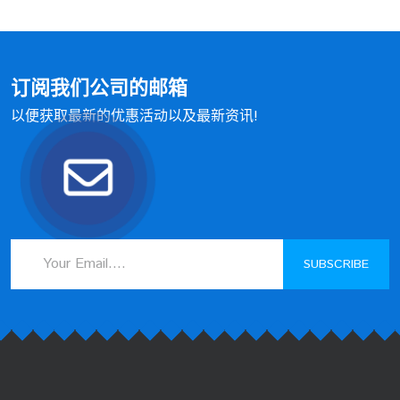
订阅我们公司的邮箱
以便获取最新的优惠活动以及最新资讯!
SUBSCRIBE