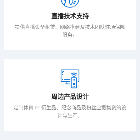
直播技术支持
提供直播设备租赁、网络搭建及技术团队驻场保障
服务。
周边产品设计
定制体育 IP 衍生品、纪念商品及粉丝应援物资的设
计与生产。