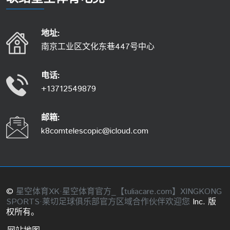
地址:
南京工业区文化东巷447号中心
电话:
+13712549879
邮箱:
k8comtelescopic@icloud.com
©
星空体育XK·星空体育官方_【tuliacare.com】XINGKONG
SPORTS·莱切足球俱乐部官方区域合作伙伴欢迎您
Inc. 版
权所有。