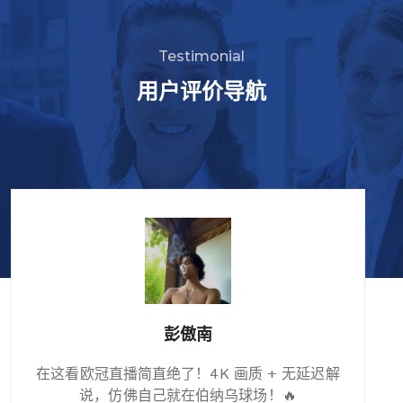
Testimonial
用户评价导航
彭傲南
在这看欧冠直播简直绝了！4K 画质 + 无延迟解
说，仿佛自己就在伯纳乌球场！🔥