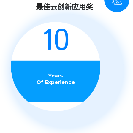
最佳云创新应用奖
10
Years
Of Experience