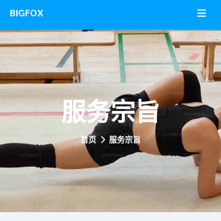
服务宗旨
首页
服务宗旨