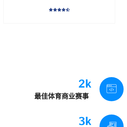
2k
最佳体育商业赛事
3k