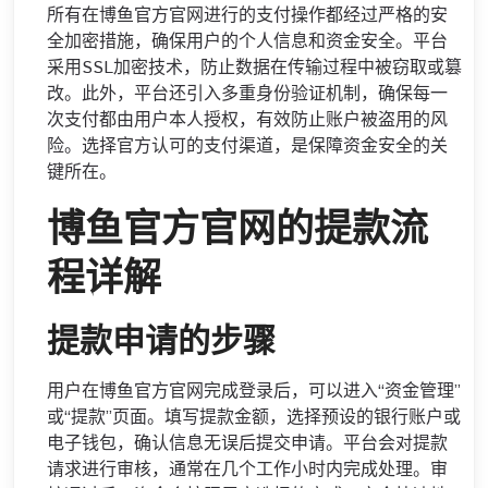
所有在博鱼官方官网进行的支付操作都经过严格的安
全加密措施，确保用户的个人信息和资金安全。平台
采用SSL加密技术，防止数据在传输过程中被窃取或篡
改。此外，平台还引入多重身份验证机制，确保每一
次支付都由用户本人授权，有效防止账户被盗用的风
险。选择官方认可的支付渠道，是保障资金安全的关
键所在。
博鱼官方官网的提款流
程详解
提款申请的步骤
用户在博鱼官方官网完成登录后，可以进入“资金管理”
或“提款”页面。填写提款金额，选择预设的银行账户或
电子钱包，确认信息无误后提交申请。平台会对提款
请求进行审核，通常在几个工作小时内完成处理。审