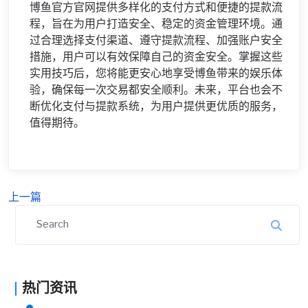
博鱼官方官网提供多样化的支付方式和便捷的提款流
程，旨在为用户打造安全、稳定的资金管理环境。通
过合理选择支付渠道、遵守提款流程、加强账户安全
措施，用户可以有效保障自己的资金安全。掌握这些
实用技巧后，您将能更安心地享受博鱼带来的娱乐体
验，确保每一次交易都安全顺利。未来，平台也会不
断优化支付与提款系统，为用户提供更优质的服务，
值得期待。
上一篇
热门资讯