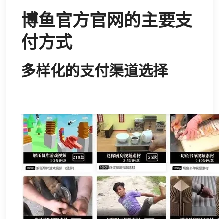
博鱼官方官网的主要支
付方式
多样化的支付渠道选择