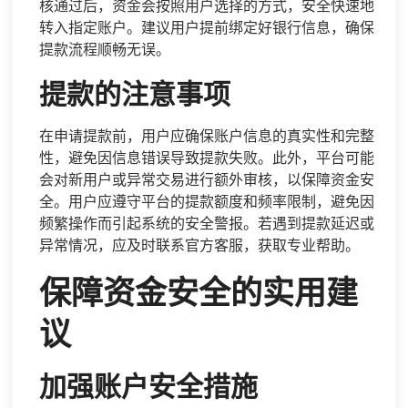
核通过后，资金会按照用户选择的方式，安全快速地
转入指定账户。建议用户提前绑定好银行信息，确保
提款流程顺畅无误。
提款的注意事项
在申请提款前，用户应确保账户信息的真实性和完整
性，避免因信息错误导致提款失败。此外，平台可能
会对新用户或异常交易进行额外审核，以保障资金安
全。用户应遵守平台的提款额度和频率限制，避免因
频繁操作而引起系统的安全警报。若遇到提款延迟或
异常情况，应及时联系官方客服，获取专业帮助。
保障资金安全的实用建
议
加强账户安全措施