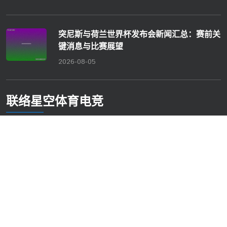
突尼斯与荷兰世界杯发布会新闻汇总：赛前关
键消息与比赛展望
2026-08-05
联络
星空体育电竞
地址:
南京工业区文化东巷447号中心
电话:
+13712549879
邮箱: