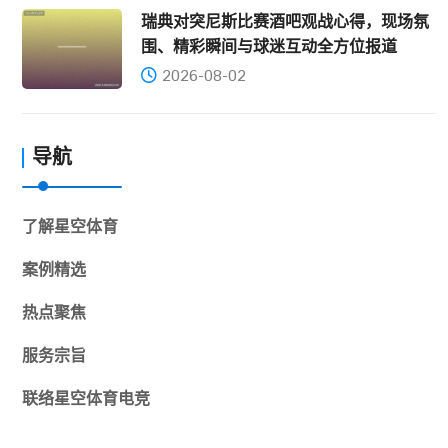
瑞典对突尼斯比赛酒吧观战心得，现场氛
围、精彩瞬间与球迷互动全方位报道
2026-08-02
导航
了解
星空体育
案例精选
热点聚焦
服务宗旨
联络
星空体育电竞