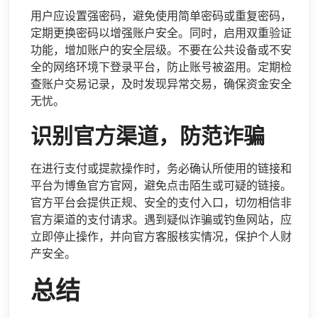
用户应设置强密码，避免使用简单密码或重复密码，
定期更换密码以增强账户安全。同时，启用双重验证
功能，增加账户的安全层级。不要在公共设备或不安
全的网络环境下登录平台，防止账号被盗用。定期检
查账户交易记录，及时发现异常交易，确保资金安全
无忧。
识别官方渠道，防范诈骗
在进行支付或提款操作时，务必确认所使用的链接和
平台为博鱼官方官网，避免点击陌生或可疑的链接。
官方平台会提供正规、安全的支付入口，切勿相信非
官方渠道的支付请求。遇到疑似诈骗或钓鱼网站，应
立即停止操作，并向官方客服核实情况，保护个人财
产安全。
总结