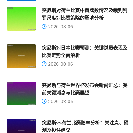
突尼斯对荷兰比赛中黄牌数情况及裁判判
罚尺度对比赛策略的影响分析
2026-08-06
突尼斯对日本比赛预测：关键球员表现及
比赛走势全面解析
2026-08-06
突尼斯与荷兰世界杯发布会新闻汇总：赛
前关键消息与比赛展望
2026-08-05
突尼斯vs荷兰比赛赔率分析：关注点、预
测及投注建议