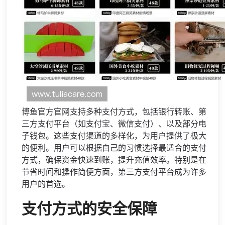
博鱼官方官网支持多种支付方式，包括银行转账、第
三方支付平台（如支付宝、微信支付）、以及部分电
子钱包。这些支付渠道的多样化，为用户提供了极大
的便利。用户可以根据自己的习惯选择最适合的支付
方式，确保资金快速到账，提升充值效率。特别是在
节省时间和操作简便方面，第三方支付平台成为许多
用户的首选。
支付方式的安全保障