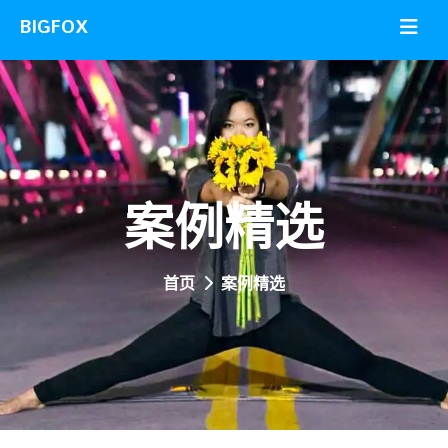
案例精选
首页
案例精选