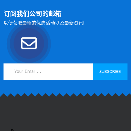
订阅我们公司的邮箱
以便获取最新的优惠活动以及最新资讯!
SUBSCRIBE