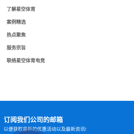
皇冠24500比分足球手机版：全面解析世
界杯赛事最新比分与赛况
2026-08-03
瑞典突尼斯世界杯比赛中的亮点球员表现
及技术统计分析
2026-08-02
瑞典对突尼斯比赛酒吧观战心得，现场氛
围、精彩瞬间与球迷互动全方位报道
2026-08-02
导航