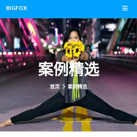
案例精选
首页
案例精选