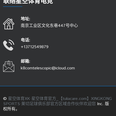
热点聚焦
服务宗旨
联络
星空体育电竞
推荐文章
突尼斯对荷兰比赛中黄牌数情况及裁判判罚尺
度对比赛策略的影响分析
2026-08-06
突尼斯与荷兰世界杯发布会新闻汇总：赛前关
键消息与比赛展望
2026-08-05