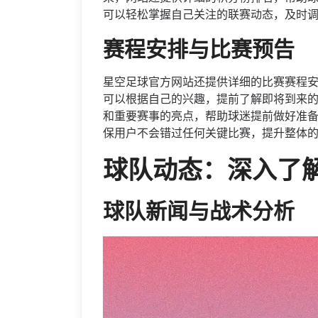
可以轻松掌握自己关注的联赛动态，及时
赛程安排与比赛预告
星空足球官方网站还提供详细的比赛赛程
可以根据自己的兴趣，提前了解即将到来
和重要赛事的亮点，帮助球迷提前做好准
保用户不会错过任何关键比赛，提升整体
球队动态：深入了
球队新闻与战术分析