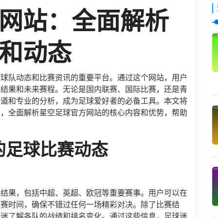
网站：全面解析
和动态
、球队动态和比赛资讯的重要平台。通过这个网站，用户
赛结果和未来赛程。无论是国内联赛、国际比赛，还是青
报道和专业的分析，成为足球爱好者的必备工具。本文将
面，全面解析星空足球官方网站的核心内容和优势，帮助
的足球比赛动态
赛结果，包括中超、英超、欧冠等重要赛事。用户可以在
比赛时间，确保不错过任何一场精彩对决。除了比赛结
球迷了解各队的战绩和排名变化。通过这些信息，足球迷