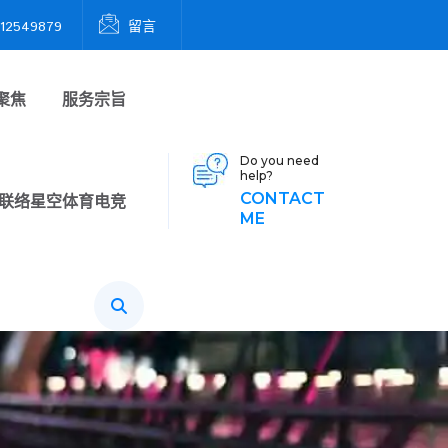
2549879
留言
聚焦
服务宗旨
Do you need
help?
CONTACT
联络
星空体育电竞
ME