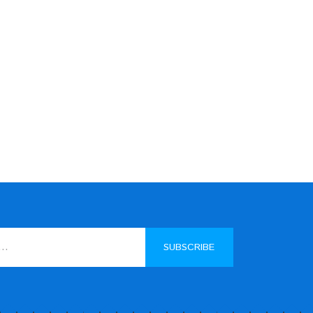
SUBSCRIBE