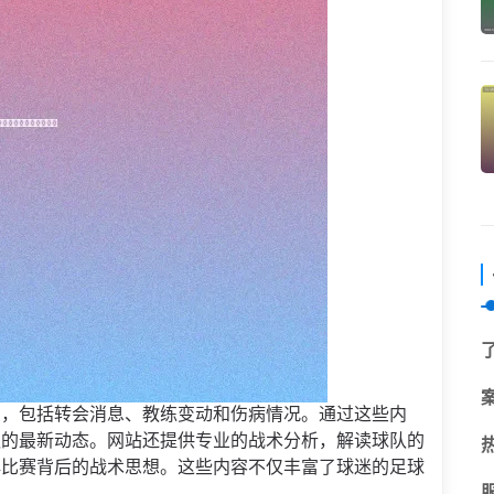
闻，包括转会消息、教练变动和伤病情况。通过这些内
队的最新动态。网站还提供专业的战术分析，解读球队的
解比赛背后的战术思想。这些内容不仅丰富了球迷的足球