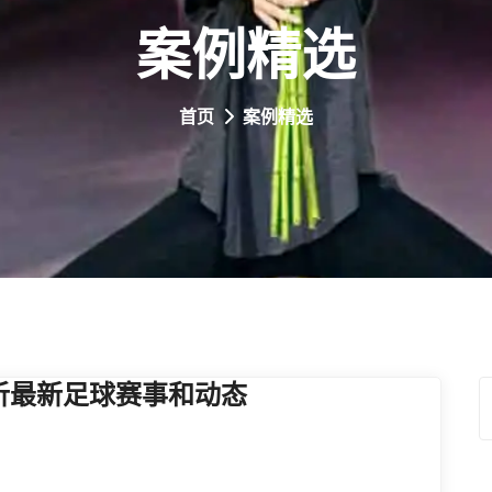
案例精选
首页
案例精选
析最新足球赛事和动态