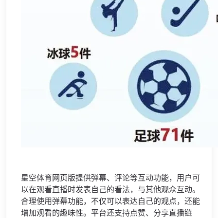
星空体育网页版提供弹幕、评论等互动功能，用户可
以在观看直播时发表自己的看法，与其他观众互动。
合理使用弹幕功能，不仅可以表达自己的观点，还能
增加观看的趣味性。平台还支持点赞、分享直播链