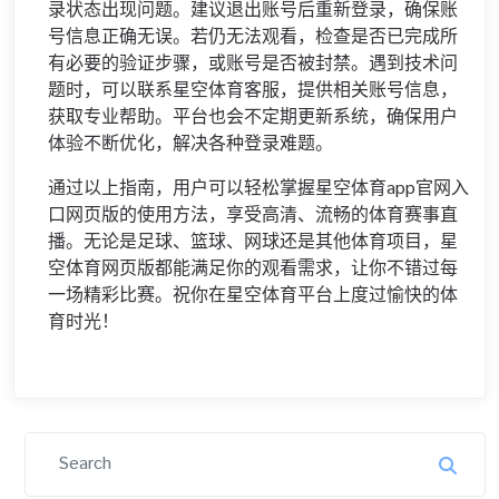
录状态出现问题。建议退出账号后重新登录，确保账
号信息正确无误。若仍无法观看，检查是否已完成所
有必要的验证步骤，或账号是否被封禁。遇到技术问
题时，可以联系星空体育客服，提供相关账号信息，
获取专业帮助。平台也会不定期更新系统，确保用户
体验不断优化，解决各种登录难题。
通过以上指南，用户可以轻松掌握星空体育app官网入
口网页版的使用方法，享受高清、流畅的体育赛事直
播。无论是足球、篮球、网球还是其他体育项目，星
空体育网页版都能满足你的观看需求，让你不错过每
一场精彩比赛。祝你在星空体育平台上度过愉快的体
育时光！