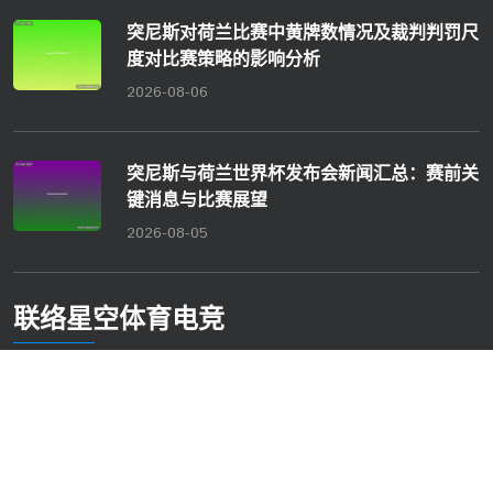
突尼斯对荷兰比赛中黄牌数情况及裁判判罚尺
度对比赛策略的影响分析
2026-08-06
突尼斯与荷兰世界杯发布会新闻汇总：赛前关
键消息与比赛展望
2026-08-05
联络
星空体育电竞
地址:
南京工业区文化东巷447号中心
电话: