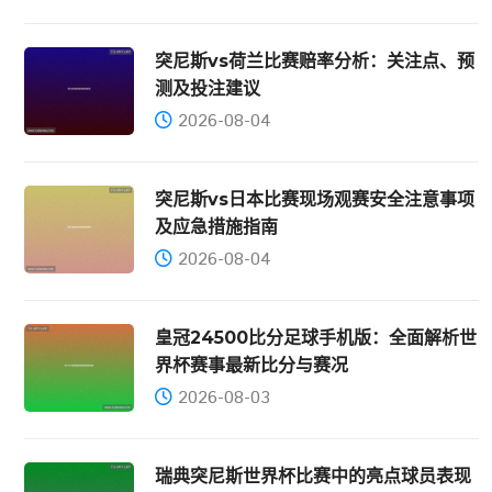
突尼斯vs荷兰比赛赔率分析：关注点、预
测及投注建议
2026-08-04
突尼斯vs日本比赛现场观赛安全注意事项
及应急措施指南
2026-08-04
皇冠24500比分足球手机版：全面解析世
界杯赛事最新比分与赛况
2026-08-03
瑞典突尼斯世界杯比赛中的亮点球员表现