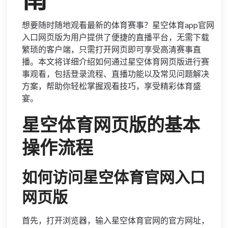
想要随时随地观看最新的体育赛事？星空体育app官网
入口网页版为用户提供了便捷的直播平台，无需下载
繁琐的客户端，只需打开网页即可享受高清赛事直
播。本文将详细介绍如何通过星空体育网页版进行赛
事观看，包括登录流程、直播功能以及常见问题解决
方案，帮助你轻松掌握观看技巧，享受精彩体育盛
宴。
星空体育网页版的基本
操作流程
如何访问星空体育官网入口
网页版
首先，打开浏览器，输入星空体育官网的官方网址，