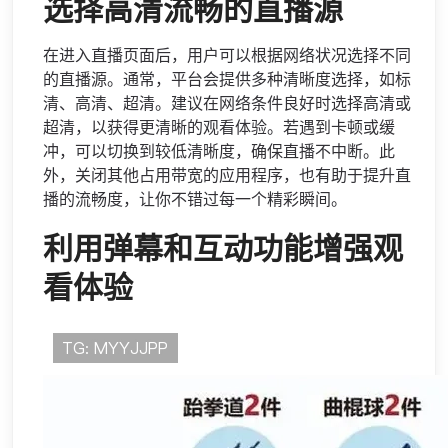
选择高清流畅的直播源
在进入直播页面后，用户可以根据网络状况选择不同
的直播源。通常，平台会提供多种清晰度选择，如标
清、高清、超清。建议在网络条件良好时选择高清或
超清，以获得更清晰的观看体验。若遇到卡顿或缓
冲，可以切换到较低清晰度，确保直播不中断。此
外，关闭其他占用带宽的应用程序，也有助于提升直
播的流畅度，让你不错过每一个精彩瞬间。
利用弹幕和互动功能增强观
看体验