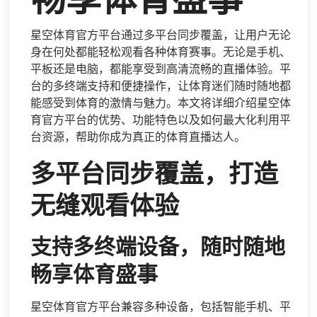
星空体育官方平台通过多平台同步覆盖，让用户无论
身在何处都能轻松观看各种体育赛事。无论是手机、
平板还是电脑，都能享受到高清流畅的直播体验。平
台的多终端支持和便捷操作，让体育迷们随时随地都
能感受到体育的激情与魅力。本文将详细介绍星空体
育官方平台的优势、功能特色以及如何最大化利用平
台资源，帮助你成为真正的体育直播达人。
多平台同步覆盖，打造
无缝观看体验
支持多终端设备，随时随地
畅享体育盛事
星空体育官方平台兼容多种设备，包括智能手机、平