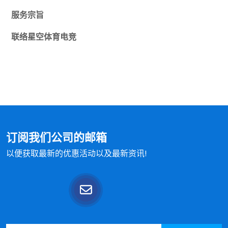
服务宗旨
联络
星空体育电竞
订阅我们公司的邮箱
以便获取最新的优惠活动以及最新资讯!