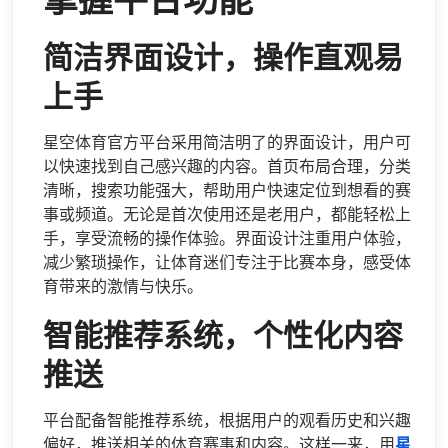
简洁界面设计，操作直观易
上手
星空体育官方平台采用简洁明了的界面设计，用户可
以快速找到自己感兴趣的内容。首页布局合理，分类
清晰，搜索功能强大，帮助用户快速定位到想看的赛
事或频道。无论是首次使用还是老用户，都能轻松上
手，享受流畅的操作体验。界面设计注重用户体验，
减少繁琐操作，让体育迷们专注于比赛本身，感受体
育带来的激情与快乐。
智能推荐系统，个性化内容
推送
平台配备智能推荐系统，根据用户的观看历史和兴趣
偏好，推送相关的体育赛事和内容。这样一来，用
星