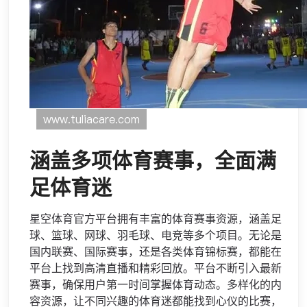
涵盖多项体育赛事，全面满
足体育迷
星空体育官方平台拥有丰富的体育赛事资源，涵盖足
球、篮球、网球、羽毛球、电竞等多个项目。无论是
国内联赛、国际赛事，还是各类体育锦标赛，都能在
平台上找到高清直播和精彩回放。平台不断引入最新
赛事，确保用户第一时间掌握体育动态。多样化的内
容资源，让不同兴趣的体育迷都能找到心仪的比赛，