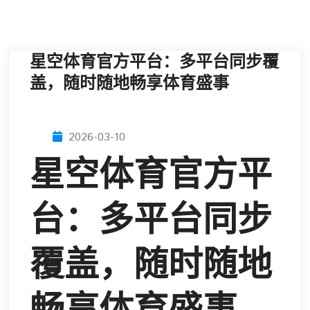
星空体育官方平台：多平台同步覆
盖，随时随地畅享体育盛事
2026-03-10
星空体育官方平
台：多平台同步
覆盖，随时随地
畅享体育盛事