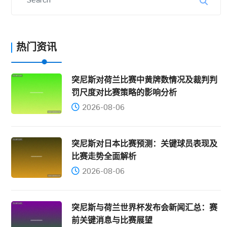
热门资讯
突尼斯对荷兰比赛中黄牌数情况及裁判判
罚尺度对比赛策略的影响分析
2026-08-06
突尼斯对日本比赛预测：关键球员表现及
比赛走势全面解析
2026-08-06
突尼斯与荷兰世界杯发布会新闻汇总：赛
前关键消息与比赛展望