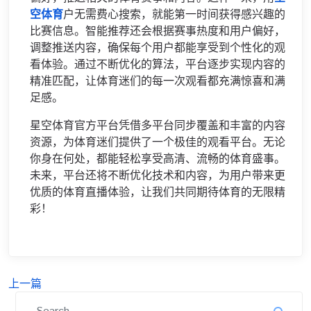
空体育
户无需费心搜索，就能第一时间获得感兴趣的
比赛信息。智能推荐还会根据赛事热度和用户偏好，
调整推送内容，确保每个用户都能享受到个性化的观
看体验。通过不断优化的算法，平台逐步实现内容的
精准匹配，让体育迷们的每一次观看都充满惊喜和满
足感。
星空体育官方平台凭借多平台同步覆盖和丰富的内容
资源，为体育迷们提供了一个极佳的观看平台。无论
你身在何处，都能轻松享受高清、流畅的体育盛事。
未来，平台还将不断优化技术和内容，为用户带来更
优质的体育直播体验，让我们共同期待体育的无限精
彩！
上一篇