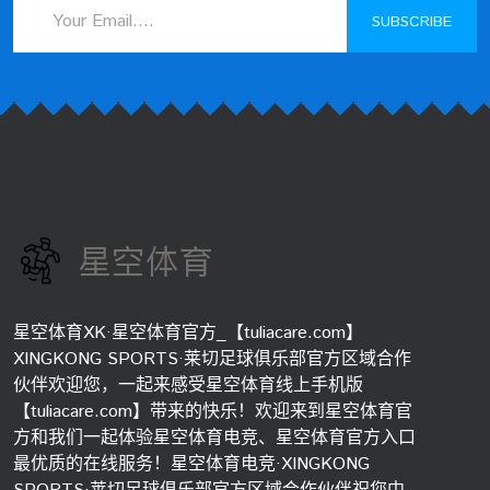
SUBSCRIBE
星空体育XK·星空体育官方_【tuliacare.com】
XINGKONG SPORTS·莱切足球俱乐部官方区域合作
伙伴欢迎您，一起来感受星空体育线上手机版
【tuliacare.com】带来的快乐！欢迎来到星空体育官
方和我们一起体验星空体育电竞、星空体育官方入口
最优质的在线服务！星空体育电竞·XINGKONG