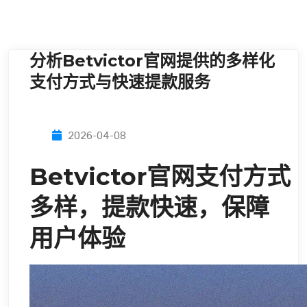
分析Betvictor官网提供的多样化
支付方式与快速提款服务
2026-04-08
Betvictor官网支付方式
多样，提款快速，保障
用户体验