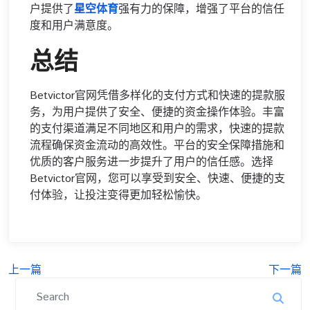
户提供了
星空体育
强有力的保障，增强了平台的信任
度和用户满意度。
总结
Betvictor官网凭借多样化的支付方式和快速的提款服
务，为用户提供了安全、便捷的资金操作体验。丰富
的支付渠道满足不同地区和用户的需求，快速的提款
流程确保资金流动的高效性。平台的安全保障措施和
优质的客户服务进一步提升了用户的信任感。选择
Betvictor官网，您可以享受到安全、快速、便捷的支
付体验，让投注变得更加轻松愉快。
上一篇
下一篇