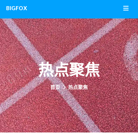
热点聚焦
首页
热点聚焦