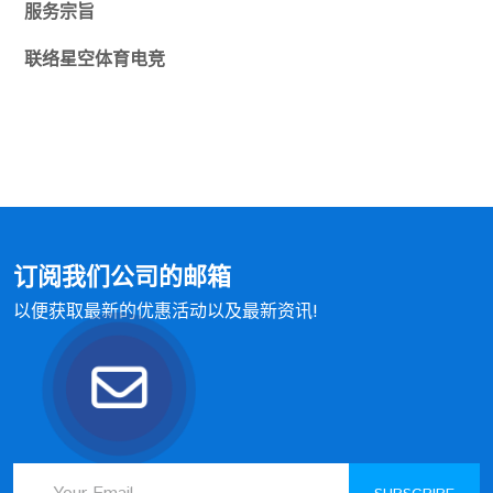
服务宗旨
联络
星空体育电竞
订阅我们公司的邮箱
以便获取最新的优惠活动以及最新资讯!