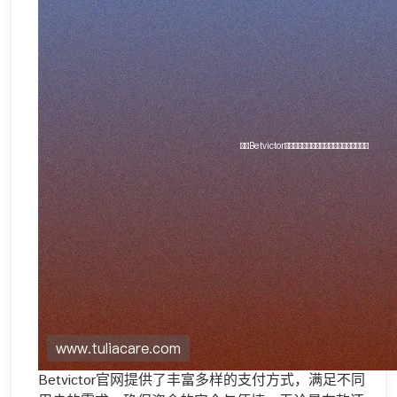
Betvictor官网提供了丰富多样的支付方式，满足不同