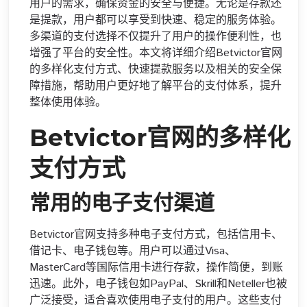
用户的需求，确保资金的安全与便捷。无论是存款还
是提款，用户都可以享受到快速、稳定的服务体验。
多渠道的支付选择不仅提升了用户的操作便利性，也
增强了平台的安全性。本文将详细介绍Betvictor官网
的多样化支付方式、快速提款服务以及相关的安全保
障措施，帮助用户更好地了解平台的支付体系，提升
整体使用体验。
Betvictor官网的多样化
支付方式
常用的电子支付渠道
Betvictor官网支持多种电子支付方式，包括信用卡、
借记卡、电子钱包等。用户可以通过Visa、
MasterCard等国际信用卡进行存款，操作简便，到账
迅速。此外，电子钱包如PayPal、Skrill和Neteller也被
广泛接受，适合喜欢使用电子支付的用户。这些支付