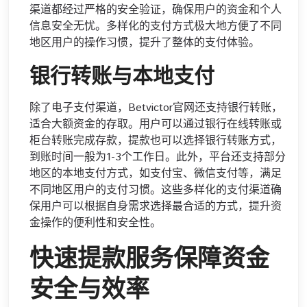
渠道都经过严格的安全验证，确保用户的资金和个人
信息安全无忧。多样化的支付方式极大地方便了不同
地区用户的操作习惯，提升了整体的支付体验。
银行转账与本地支付
除了电子支付渠道，Betvictor官网还支持银行转账，
适合大额资金的存取。用户可以通过银行在线转账或
柜台转账完成存款，提款也可以选择银行转账方式，
到账时间一般为1-3个工作日。此外，平台还支持部分
地区的本地支付方式，如支付宝、微信支付等，满足
不同地区用户的支付习惯。这些多样化的支付渠道确
保用户可以根据自身需求选择最合适的方式，提升资
金操作的便利性和安全性。
快速提款服务保障资金
安全与效率