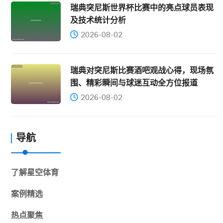
瑞典突尼斯世界杯比赛中的亮点球员表现
及技术统计分析
2026-08-02
瑞典对突尼斯比赛酒吧观战心得，现场氛
围、精彩瞬间与球迷互动全方位报道
2026-08-02
导航
了解
星空体育
案例精选
热点聚焦