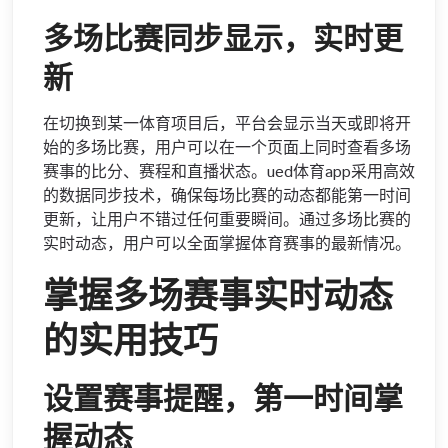
多场比赛同步显示，实时更
新
在切换到某一体育项目后，平台会显示当天或即将开
始的多场比赛，用户可以在一个页面上同时查看多场
赛事的比分、赛程和直播状态。ued体育app采用高效
的数据同步技术，确保每场比赛的动态都能第一时间
更新，让用户不错过任何重要瞬间。通过多场比赛的
实时动态，用户可以全面掌握体育赛事的最新情况。
掌握多场赛事实时动态
的实用技巧
设置赛事提醒，第一时间掌
握动态