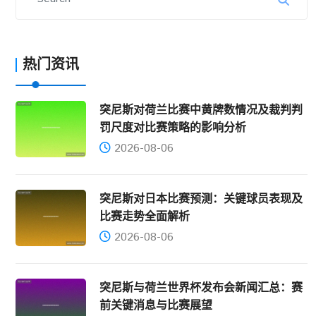
热门资讯
突尼斯对荷兰比赛中黄牌数情况及裁判判
罚尺度对比赛策略的影响分析
2026-08-06
突尼斯对日本比赛预测：关键球员表现及
比赛走势全面解析
2026-08-06
突尼斯与荷兰世界杯发布会新闻汇总：赛
前关键消息与比赛展望