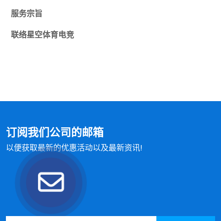
服务宗旨
联络
星空体育电竞
订阅我们公司的邮箱
以便获取最新的优惠活动以及最新资讯!