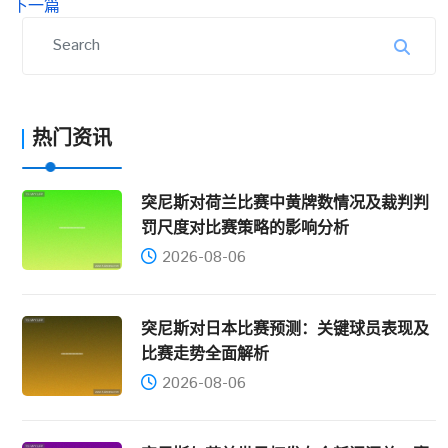
下一篇
热门资讯
突尼斯对荷兰比赛中黄牌数情况及裁判判
罚尺度对比赛策略的影响分析
2026-08-06
突尼斯对日本比赛预测：关键球员表现及
比赛走势全面解析
2026-08-06