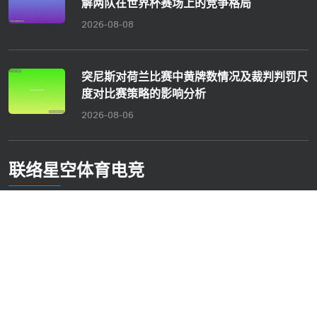
解两队在世界杯赛场上的竞争格局
2026-08-08
突尼斯对荷兰比赛中黄牌数情况及裁判判罚尺
度对比赛策略的影响分析
2026-08-06
联络
星空体育电竞
地址:
南京工业区文化东巷447号中心
电话:
+13712549879