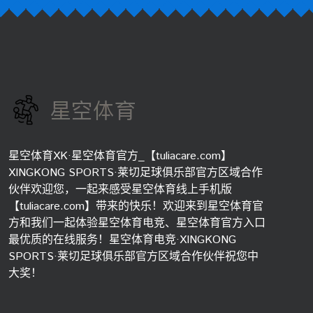
星空体育XK·星空体育官方_【tuliacare.com】
XINGKONG SPORTS·莱切足球俱乐部官方区域合作
伙伴欢迎您，一起来感受星空体育线上手机版
【tuliacare.com】带来的快乐！欢迎来到星空体育官
方和我们一起体验星空体育电竞、星空体育官方入口
最优质的在线服务！星空体育电竞·XINGKONG
SPORTS·莱切足球俱乐部官方区域合作伙伴祝您中
大奖！