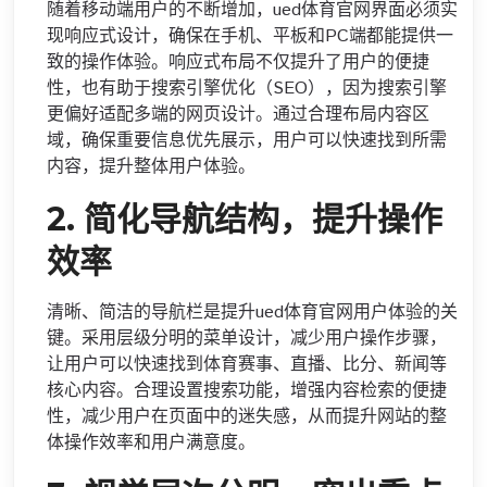
随着移动端用户的不断增加，ued体育官网界面必须实
现响应式设计，确保在手机、平板和PC端都能提供一
致的操作体验。响应式布局不仅提升了用户的便捷
性，也有助于搜索引擎优化（SEO），因为搜索引擎
更偏好适配多端的网页设计。通过合理布局内容区
域，确保重要信息优先展示，用户可以快速找到所需
内容，提升整体用户体验。
2. 简化导航结构，提升操作
效率
清晰、简洁的导航栏是提升ued体育官网用户体验的关
键。采用层级分明的菜单设计，减少用户操作步骤，
让用户可以快速找到体育赛事、直播、比分、新闻等
核心内容。合理设置搜索功能，增强内容检索的便捷
性，减少用户在页面中的迷失感，从而提升网站的整
体操作效率和用户满意度。