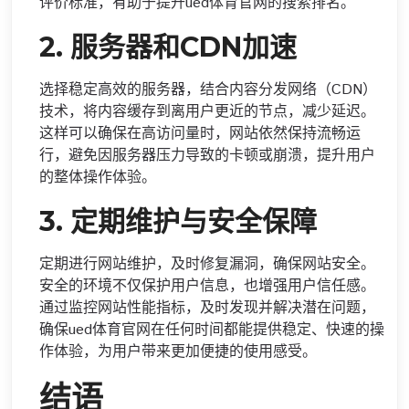
评价标准，有助于提升ued体育官网的搜索排名。
2. 服务器和CDN加速
选择稳定高效的服务器，结合内容分发网络（CDN）
技术，将内容缓存到离用户更近的节点，减少延迟。
这样可以确保在高访问量时，网站依然保持流畅运
行，避免因服务器压力导致的卡顿或崩溃，提升用户
的整体操作体验。
3. 定期维护与安全保障
定期进行网站维护，及时修复漏洞，确保网站安全。
安全的环境不仅保护用户信息，也增强用户信任感。
通过监控网站性能指标，及时发现并解决潜在问题，
确保ued体育官网在任何时间都能提供稳定、快速的操
作体验，为用户带来更加便捷的使用感受。
结语