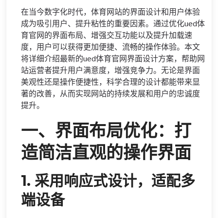
在当今数字化时代，体育网站的界面设计和用户体验
成为吸引用户、提升粘性的重要因素。通过优化ued体
育官网的界面布局、增强交互功能以及提升加载速
度，用户可以获得更加便捷、流畅的操作体验。本文
将详细介绍最新的ued体育官网界面设计方案，帮助网
站运营者提升用户满意度，增强竞争力。无论是界面
美观性还是操作便捷性，科学合理的设计都能带来显
著的改善，从而实现网站的持续发展和用户的忠诚度
提升。
一、界面布局优化：打
造简洁直观的操作界面
1. 采用响应式设计，适配多
端设备