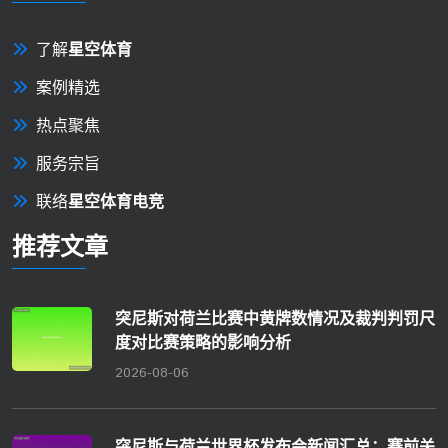
了解
星空体育
案例精选
热点聚焦
服务宗旨
联络
星空体育电竞
推荐文章
突尼斯对荷兰比赛中黄牌数情况及裁判判罚尺
度对比赛策略的影响分析
2026-08-06
突尼斯与荷兰世界杯发布会新闻汇总：赛前关