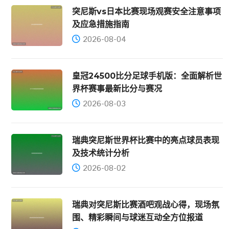
突尼斯vs日本比赛现场观赛安全注意事项
及应急措施指南
2026-08-04
皇冠24500比分足球手机版：全面解析世
界杯赛事最新比分与赛况
2026-08-03
瑞典突尼斯世界杯比赛中的亮点球员表现
及技术统计分析
2026-08-02
瑞典对突尼斯比赛酒吧观战心得，现场氛
围、精彩瞬间与球迷互动全方位报道