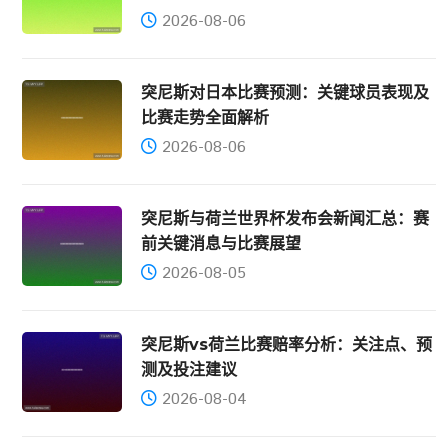
2026-08-06
突尼斯对日本比赛预测：关键球员表现及
比赛走势全面解析
2026-08-06
突尼斯与荷兰世界杯发布会新闻汇总：赛
前关键消息与比赛展望
2026-08-05
突尼斯vs荷兰比赛赔率分析：关注点、预
测及投注建议
2026-08-04