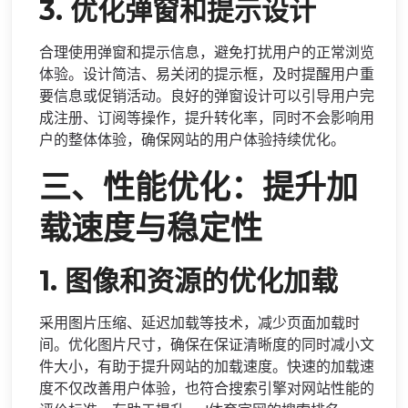
3. 优化弹窗和提示设计
合理使用弹窗和提示信息，避免打扰用户的正常浏览
体验。设计简洁、易关闭的提示框，及时提醒用户重
要信息或促销活动。良好的弹窗设计可以引导用户完
成注册、订阅等操作，提升转化率，同时不会影响用
户的整体体验，确保网站的用户体验持续优化。
三、性能优化：提升加
载速度与稳定性
1. 图像和资源的优化加载
采用图片压缩、延迟加载等技术，减少页面加载时
间。优化图片尺寸，确保在保证清晰度的同时减小文
件大小，有助于提升网站的加载速度。快速的加载速
度不仅改善用户体验，也符合搜索引擎对网站性能的