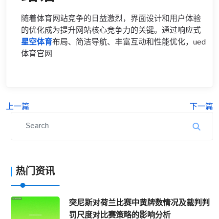
随着体育网站竞争的日益激烈，界面设计和用户体验
的优化成为提升网站核心竞争力的关键。通过响应式
星空体育
布局、简洁导航、丰富互动和性能优化，ued
体育官网
上一篇
下一篇
热门资讯
突尼斯对荷兰比赛中黄牌数情况及裁判判
罚尺度对比赛策略的影响分析