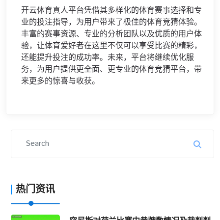
开云体育真人平台凭借其多样化的体育赛事选择和专
业的投注指导，为用户带来了极佳的体育竞猜体验。
丰富的赛事资源、专业的分析团队以及优质的用户体
验，让体育爱好者在这里不仅可以享受比赛的精彩，
还能提升投注的成功率。未来，平台将继续优化服
务，为用户提供更全面、更专业的体育竞猜平台，带
来更多的惊喜与收获。
热门资讯