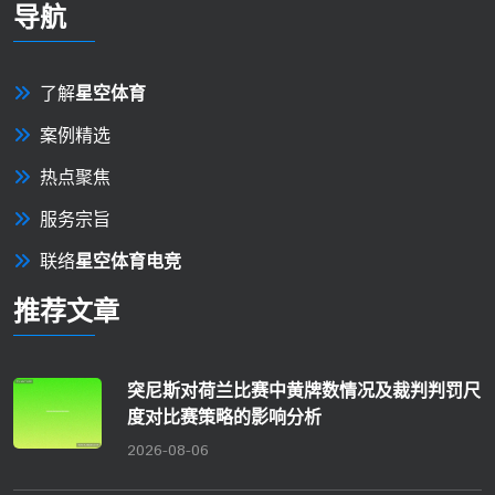
导航
了解
星空体育
案例精选
热点聚焦
服务宗旨
联络
星空体育电竞
推荐文章
突尼斯对荷兰比赛中黄牌数情况及裁判判罚尺
度对比赛策略的影响分析
2026-08-06