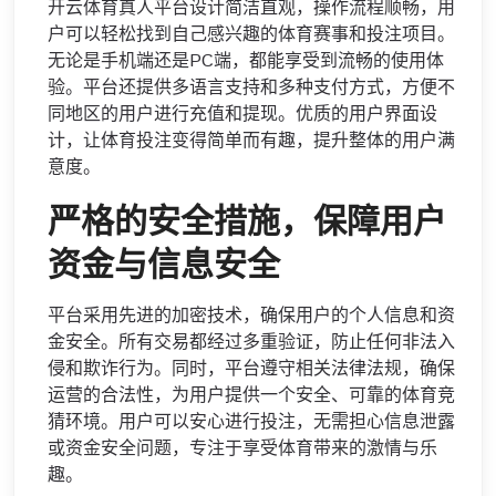
开云体育真人平台设计简洁直观，操作流程顺畅，用
户可以轻松找到自己感兴趣的体育赛事和投注项目。
无论是手机端还是PC端，都能享受到流畅的使用体
验。平台还提供多语言支持和多种支付方式，方便不
同地区的用户进行充值和提现。优质的用户界面设
计，让体育投注变得简单而有趣，提升整体的用户满
意度。
严格的安全措施，保障用户
资金与信息安全
平台采用先进的加密技术，确保用户的个人信息和资
金安全。所有交易都经过多重验证，防止任何非法入
侵和欺诈行为。同时，平台遵守相关法律法规，确保
运营的合法性，为用户提供一个安全、可靠的体育竞
猜环境。用户可以安心进行投注，无需担心信息泄露
或资金安全问题，专注于享受体育带来的激情与乐
趣。