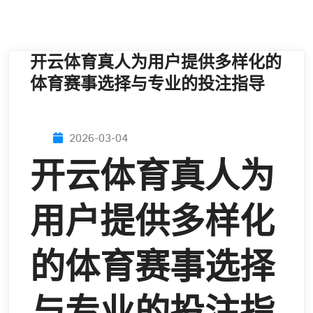
开云体育真人为用户提供多样化的
体育赛事选择与专业的投注指导
2026-03-04
开云体育真人为
用户提供多样化
的体育赛事选择
与专业的投注指