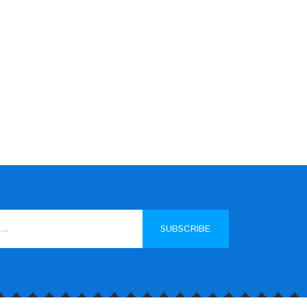
SUBSCRIBE