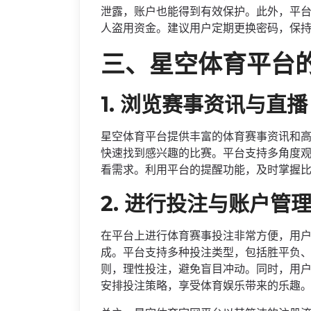
泄露，账户也能得到有效保护。此外，平
人盗用资金。建议用户定期更换密码，保
三、星空体育平台
1. 浏览赛事资讯与直播
星空体育平台提供丰富的体育赛事资讯和
快速找到感兴趣的比赛。平台支持多角度
看需求。利用平台的提醒功能，及时掌握
2. 进行投注与账户管
在平台上进行体育赛事投注非常方便，用
成。平台支持多种投注类型，包括胜平负
则，理性投注，避免盲目冲动。同时，用
安排投注策略，享受体育娱乐带来的乐趣