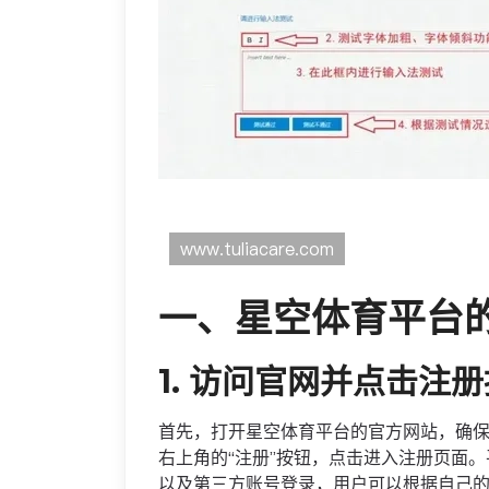
一、星空体育平台
1. 访问官网并点击注
首先，打开星空体育平台的官方网站，确
右上角的“注册”按钮，点击进入注册页面
以及第三方账号登录，用户可以根据自己