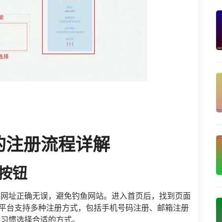
的注册流程详解
册按钮
保网址正确无误，避免钓鱼网站。进入首页后，找到页面
。平台支持多种注册方式，包括手机号码注册、邮箱注册
的习惯选择合适的方式。