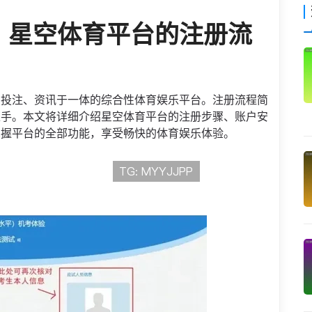
：星空体育平台的注册流
、投注、资讯于一体的综合性体育娱乐平台。注册流程简
上手。本文将详细介绍星空体育平台的注册步骤、账户安
掌握平台的全部功能，享受畅快的体育娱乐体验。