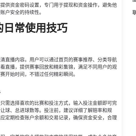
台提供资金密码设置，专门用于提现和资金操作，避免他
持账户安全的持续性。
的日常使用技巧
高清直播内容。用户可以通过首页的赛事推荐、分类导航
观看直播，提供赛事回放和精彩集锦，满足不同用户的观
比赛开始时间，不错过任何精彩瞬间。
理
户只需选择喜欢的比赛和投注方式，输入投注金额即可完
、让球、总进球数等。投注前，建议详细了解赔率和规
户应定期检查账户余额和交易记录，确保资金安全，合理
。