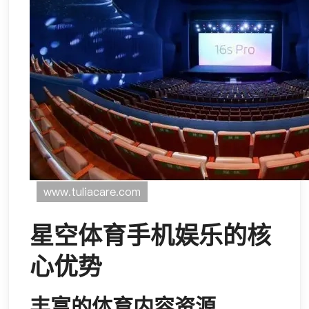
星空体育手机娱乐的核
心优势
丰富的体育内容资源