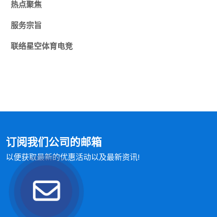
热点聚焦
服务宗旨
联络
星空体育电竞
订阅我们公司的邮箱
以便获取最新的优惠活动以及最新资讯!