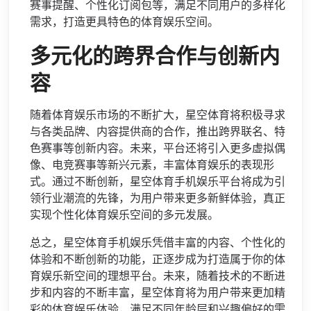
赛事提醒、个性化订阅包等，满足不同用户的多样化
需求，打造更具特色的体育娱乐空间。
多元化的跨界合作与创新内
容
随着体育娱乐市场的不断扩大，星空体育将积极寻求
与各类品牌、内容提供商的合作，推出跨界联名、特
色赛事等创新内容。未来，平台还将引入更多虚拟偶
像、电竞赛事等新兴元素，丰富体育娱乐的表现形
式。通过不断创新，星空体育手机娱乐平台将成为引
领行业潮流的先锋，为用户带来更多新鲜体验，真正
实现个性化体育娱乐空间的多元发展。
总之，星空体育手机娱乐凭借丰富的内容、个性化的
体验和不断创新的功能，正逐步成为打造属于你的体
育娱乐新空间的理想平台。未来，随着技术的不断进
步和内容的不断丰富，星空体育将为用户带来更加精
彩的体育娱乐体验，满足不同年龄层和兴趣偏好的需