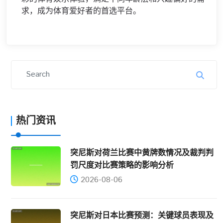
求，成为体育爱好者的首选平台。
热门资讯
突尼斯对荷兰比赛中黄牌数情况及裁判判
罚尺度对比赛策略的影响分析
2026-08-06
突尼斯对日本比赛预测：关键球员表现及