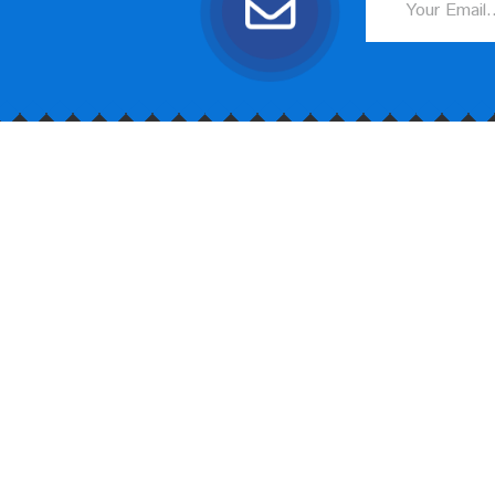
推荐文章
解
星空体育
突尼斯对荷兰
黄牌数情况及
例精选
罚尺度对比赛
点聚焦
影响分析
2026-08-06
务宗旨