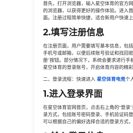
首先，打开浏览器，输入星空体育的官方
的浏览器，以获得更好的操作体验。进入首
面。注册过程简单快捷，适合新用户快速
2.填写注册信息
在注册页面，用户需要填写基本信息，包
手机号或邮箱，以便后续账号验证和找回密
册”按钮。部分情况下，系统会要求进行手
星空体育的登录账号，开启体育内容的精
二、登录流程：快速进入
星空体育电竞
个
1.进入登录界面
在星空体育官网首页，点击右上角的“登录
录方式，包括账号密码登录、手机验证码登
可以根据自己的偏好选择合适的登录方式