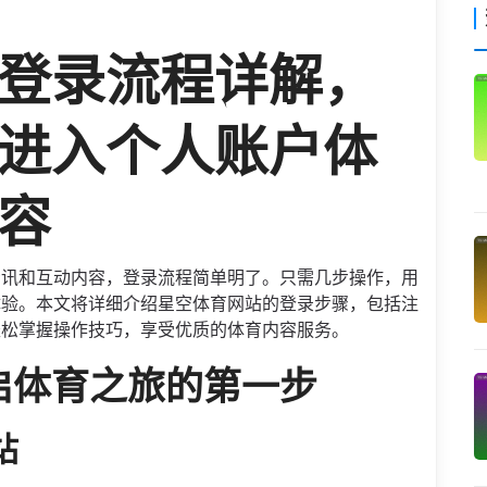
登录流程详解，
进入个人账户体
容
资讯和互动内容，登录流程简单明了。只需几步操作，用
体验。本文将详细介绍星空体育网站的登录步骤，包括注
轻松掌握操作技巧，享受优质的体育内容服务。
启体育之旅的第一步
站