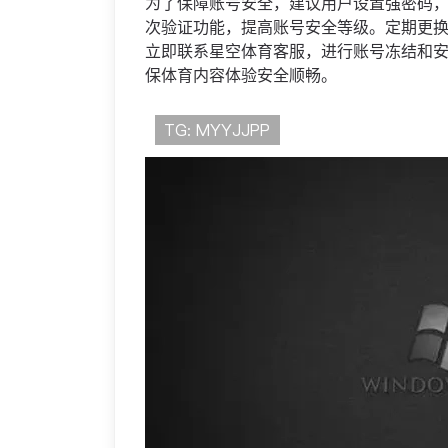
为了保障账号安全，建议用户设置强密码
次验证功能，提高账号安全等级。定期更
立即联系星空体育客服，进行账号冻结和
保体育内容体验安全顺畅。