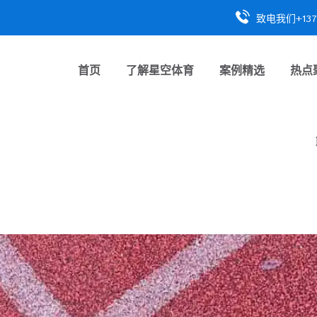
致电我们+1371
首页
了解
星空体育
案例精选
热点