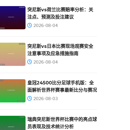
突尼斯vs荷兰比赛赔率分析：关
注点、预测及投注建议
2026-08-04
突尼斯vs日本比赛现场观赛安全
注意事项及应急措施指南
2026-08-04
皇冠24500比分足球手机版：全
面解析世界杯赛事最新比分与赛况
2026-08-03
瑞典突尼斯世界杯比赛中的亮点球
员表现及技术统计分析