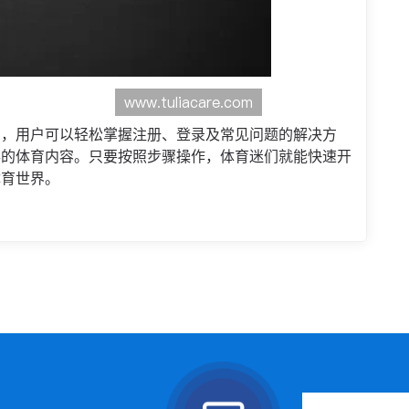
绍，用户可以轻松掌握注册、登录及常见问题的解决方
彩的体育内容。只要按照步骤操作，体育迷们就能快速开
体育世界。