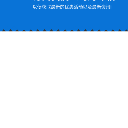
以便获取最新的优惠活动以及最新资讯!
导航
了
星空体育XK·星空体育官方
_【tuliacare.com】XINGKONG
案
SPORTS·莱切足球俱乐部官方
热
区域合作伙伴欢迎您，一起来感
受星空体育线上手机版
服
【tuliacare.com】带来的快乐！