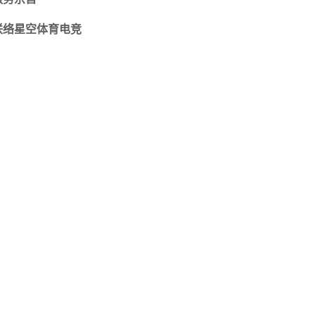
联络
星空体育电竞