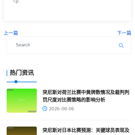
<p
上一篇
下一篇
热门资讯
突尼斯对荷兰比赛中黄牌数情况及裁判判
罚尺度对比赛策略的影响分析
2026-08-06
突尼斯对日本比赛预测：关键球员表现及