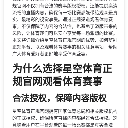
规官网不仅拥有合法的赛事版权授权，还能提供高清
流畅的直播内容，确保每一场比赛都能带给观众最真
实、最精彩的视觉享受。通过正规渠道观看体育赛
事，不仅保障了内容的合法性，也避免了盗版带来的
风险，让体育迷们可以安心享受每一场激烈的比赛。
本文将详细介绍星空体育正规官网的优势、如何辨别
正规平台、以及观看体育赛事的相关注意事项，帮助
广大体育爱好者更好地享受体育盛宴。
为什么选择星空体育正
规官网观看体育赛事
合法授权，保障内容版权
星空体育正规官网拥有国家体育总局和相关版权机构
的正式授权，确保所有直播内容都经过合法授权。这
意味着用户在平台观看的每一场比赛都是真实合法