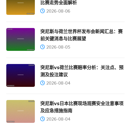
比赛走势全面解析
2026-08-06
突尼斯与荷兰世界杯发布会新闻汇总：赛
前关键消息与比赛展望
2026-08-05
突尼斯vs荷兰比赛赔率分析：关注点、预
测及投注建议
2026-08-04
突尼斯vs日本比赛现场观赛安全注意事项
及应急措施指南
2026-08-04