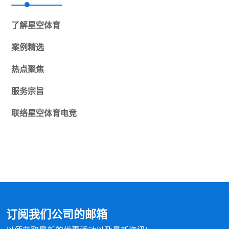
了解
星空体育
案例精选
热点聚焦
服务宗旨
联络
星空体育电竞
订阅我们公司的邮箱