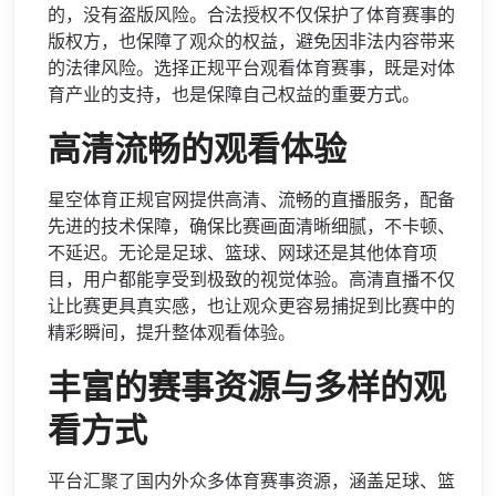
的，没有盗版风险。合法授权不仅保护了体育赛事的
版权方，也保障了观众的权益，避免因非法内容带来
的法律风险。选择正规平台观看体育赛事，既是对体
育产业的支持，也是保障自己权益的重要方式。
高清流畅的观看体验
星空体育正规官网提供高清、流畅的直播服务，配备
先进的技术保障，确保比赛画面清晰细腻，不卡顿、
不延迟。无论是足球、篮球、网球还是其他体育项
目，用户都能享受到极致的视觉体验。高清直播不仅
让比赛更具真实感，也让观众更容易捕捉到比赛中的
精彩瞬间，提升整体观看体验。
丰富的赛事资源与多样的观
看方式
平台汇聚了国内外众多体育赛事资源，涵盖足球、篮