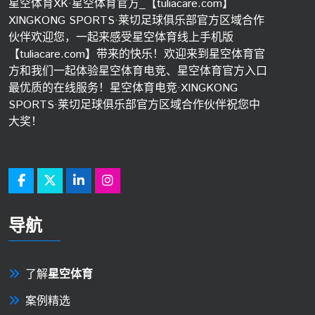
星空体育XK·星空体育官方_【tuliacare.com】
XINGKONG SPORTS·莱切足球俱乐部官方区域合作
伙伴欢迎您，一起来感受星空体育线上手机版
【tuliacare.com】带来的快乐！欢迎来到星空体育官
方和我们一起体验星空体育电竞、星空体育官方入口
最优质的在线服务！星空体育电竞·XINGKONG
SPORTS·莱切足球俱乐部官方区域合作伙伴祝您中
大奖！
导航
了解
星空体育
案例精选