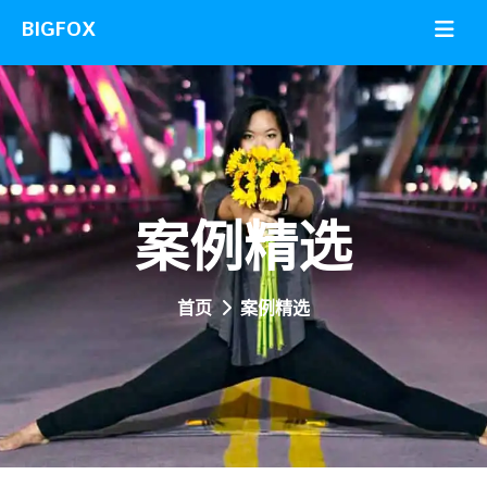
案例精选
首页
案例精选