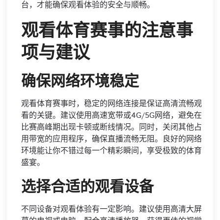
台，才能确保观看体验的安全与顺畅。
观看体育赛事的注意事
项与建议
确保网络环境稳定
观看体育赛事时，稳定的网络连接是保证高清流畅观
看的关键。建议使用高速宽带或4G/5G网络，避免在
比赛高峰期出现卡顿或断线情况。同时，关闭其他占
用带宽的应用程序，确保直播流畅无阻。良好的网络
环境能让你不错过每一个精彩瞬间，享受极致的体育
盛宴。
选择合适的观看设备
不同设备对观看体验有一定影响。建议使用高清大屏