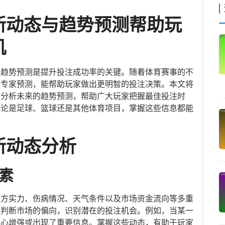
新动态与趋势预测帮助玩
机
和趋势预测是提升投注成功率的关键。随着体育赛事的不
及专家预测，能帮助玩家做出更明智的投注决策。本文将
，分析未来的趋势预测，帮助广大玩家把握最佳投注时
无论是足球、篮球还是其他体育项目，掌握这些信息都能
新动态分析
素
双方实力、伤病情况、天气条件以及市场资金流向等多重
以判断市场的偏向，识别潜在的投注机会。例如，当某一
信心增强或出现了重要信息。掌握这些动态，有助于玩家