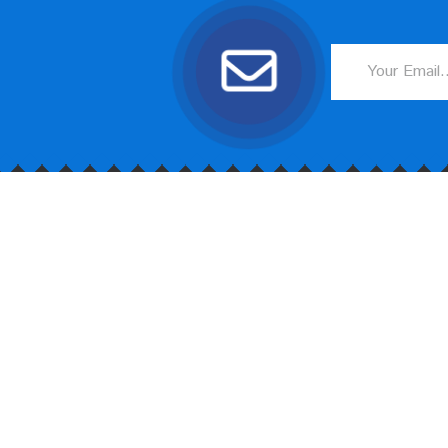
推荐文章
解
星空体育
突尼斯对阵荷
史交锋数据汇
例精选
你了解两队在
点聚焦
赛场上的竞争