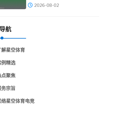
2026-08-02
导航
了解
星空体育
案例精选
热点聚焦
服务宗旨
联络
星空体育电竞