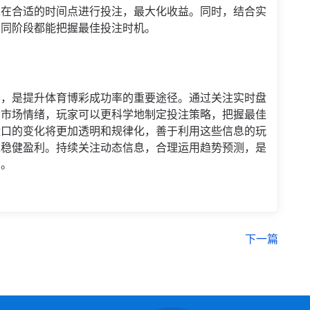
以在合适的时间点进行投注，最大化收益。同时，结合实
不同阶段都能把握最佳投注时机。
测，是提升体育博彩成功率的重要途径。通过关注实时盘
和市场情绪，玩家可以更科学地制定投注策略，把握最佳
盘口的变化将更加透明和规律化，善于利用这些信息的玩
现稳健盈利。持续关注动态信息，合理运用趋势预测，是
在。
下一篇