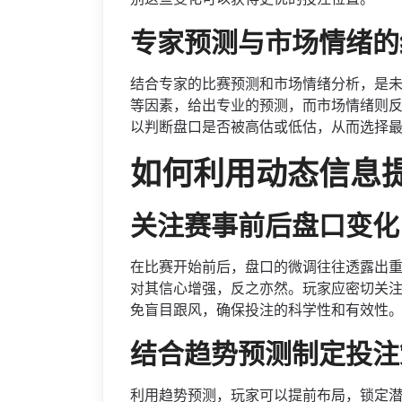
专家预测与市场情绪的
结合专家的比赛预测和市场情绪分析，是
等因素，给出专业的预测，而市场情绪则
以判断盘口是否被高估或低估，从而选择
如何利用动态信息
关注赛事前后盘口变化
在比赛开始前后，盘口的微调往往透露出
对其信心增强，反之亦然。玩家应密切关
免盲目跟风，确保投注的科学性和有效性
结合趋势预测制定投注
利用趋势预测，玩家可以提前布局，锁定