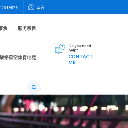
2549879
留言
聚焦
服务宗旨
Do you need
help?
CONTACT
联络
星空体育电竞
ME