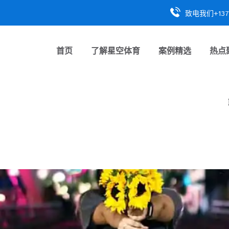
致电我们+1371
首页
了解
星空体育
案例精选
热点