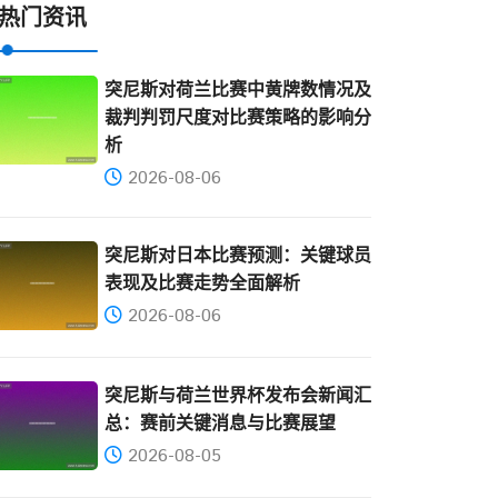
热门资讯
突尼斯对荷兰比赛中黄牌数情况及
裁判判罚尺度对比赛策略的影响分
析
2026-08-06
突尼斯对日本比赛预测：关键球员
表现及比赛走势全面解析
2026-08-06
突尼斯与荷兰世界杯发布会新闻汇
总：赛前关键消息与比赛展望
2026-08-05