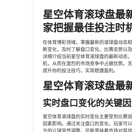
星空体育滚球盘最
家把握最佳投注时
在体育博彩领域，掌握最新的滚球盘动态
断变化，及时了解盘口变化、比赛走势以
详细介绍当前星空体育滚球盘的最新动态
机，从而在激烈的市场竞争中占据优势。
提升你的投注技巧，实现稳健盈利。
星空体育滚球盘最
实时盘口变化的关键因
星空体育滚球盘的实时变化主要受到比赛
因素影响。通过关注盘口的变化，玩家可
方的让球突然调整，可能意味着市场对其