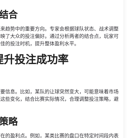
结合
未来趋势中的重要方向。专家会根据球队状态、战术调整
反映了大众的投注偏好。通过分析两者的结合点，玩家可
最佳的投注时机，提升整体盈利水平。
提升投注成功率
重要信息。比如，某队的让球突然变大，可能意味着市场
注这些变化，结合比赛实际情况，合理调整投注策略，避
。
策略
潜在的盈利点。例如，某类比赛的盘口在特定时间段内表