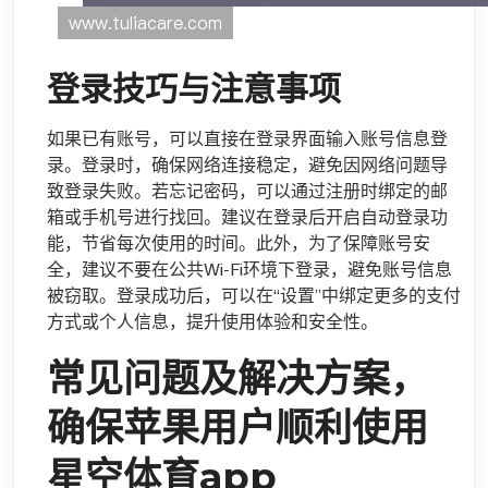
登录技巧与注意事项
如果已有账号，可以直接在登录界面输入账号信息登
录。登录时，确保网络连接稳定，避免因网络问题导
致登录失败。若忘记密码，可以通过注册时绑定的邮
箱或手机号进行找回。建议在登录后开启自动登录功
能，节省每次使用的时间。此外，为了保障账号安
全，建议不要在公共Wi-Fi环境下登录，避免账号信息
被窃取。登录成功后，可以在“设置”中绑定更多的支付
方式或个人信息，提升使用体验和安全性。
常见问题及解决方案，
确保苹果用户顺利使用
星空体育app