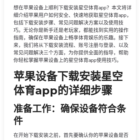
想在苹果设备上顺利下载安装星空体育app？本文将详
细介绍苹果用户如何安全、快速地获取星空体育app，
包括下载安装步骤、常见问题解决方案以及使用技
巧。无论你是新手还是老玩家，都能找到实用的操作
指南，确保在苹果设备上畅享体育娱乐的乐趣。接下
来，我们将从下载安装流程、账号注册与登录、以及
常见问题解决三个方面，为你提供全面的指导，帮助
你轻松掌握苹果设备上的星空体育app使用技巧。
苹果设备下载安装星空
体育app的详细步骤
准备工作：确保设备符合条
件
在开始下载安装之前，首先要确认你的苹果设备是否