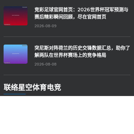
竞彩足球官网首页：2026世界杯冠军预测与
赛后精彩瞬间回顾，尽在官网首页
2026-08-09
突尼斯对阵荷兰的历史交锋数据汇总，助你了
解两队在世界杯赛场上的竞争格局
2026-08-08
联络
星空体育电竞
地址:
南京工业区文化东巷447号中心
电话: