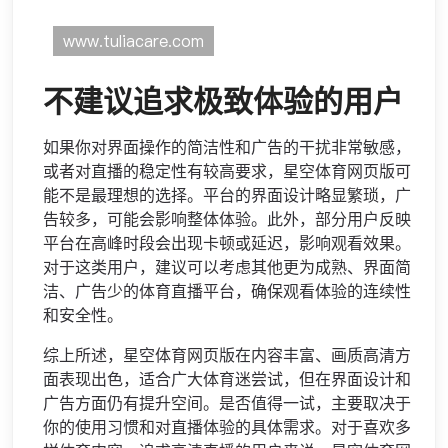
不建议追求极致体验的用户
如果你对界面操作的简洁性和广告的干扰非常敏感，
或者对直播的稳定性有较高要求，星空体育网页版可
能不是最理想的选择。平台的界面设计略显繁琐，广
告较多，可能会影响整体体验。此外，部分用户反映
平台在高峰时段会出现卡顿或延迟，影响观看效果。
对于这类用户，建议可以考虑其他更为成熟、界面简
洁、广告少的体育直播平台，确保观看体验的连续性
和安全性。
综上所述，星空体育网页版在内容丰富、画质高清方
面表现出色，适合广大体育迷尝试，但在界面设计和
广告方面仍有提升空间。是否值得一试，主要取决于
你的使用习惯和对直播体验的具体需求。对于喜欢多