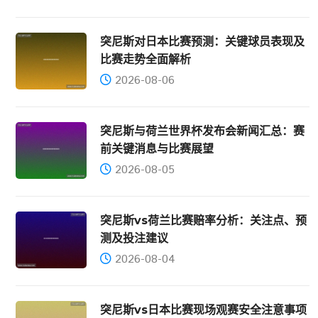
突尼斯对日本比赛预测：关键球员表现及
比赛走势全面解析
2026-08-06
突尼斯与荷兰世界杯发布会新闻汇总：赛
前关键消息与比赛展望
2026-08-05
突尼斯vs荷兰比赛赔率分析：关注点、预
测及投注建议
2026-08-04
突尼斯vs日本比赛现场观赛安全注意事项